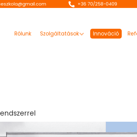
seszkola@gmail.com
+36 70/258-0409
Rólunk
Szolgáltatások
Innováció
Ref
endszerrel