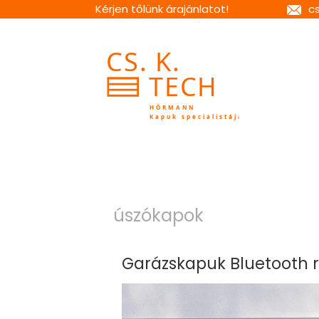
Kérjen tőlünk árajánlatot!
c
úszókapok
Garázskapuk Bluetooth r