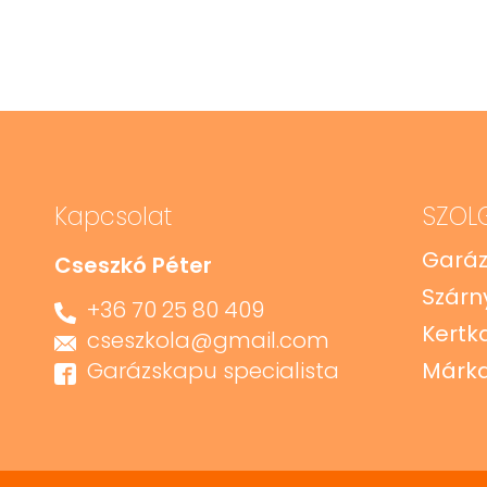
Kapcsolat
SZOL
Gará
Cseszkó Péter
Szárn
+36 70 25 80 409
Kertk
cseszkola@gmail.com
Garázskapu specialista
Márka