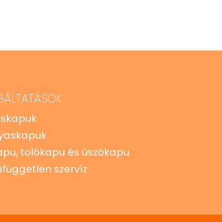
GÁLTATÁSOK
zskapuk
yaskapuk
apu, tolókapu és úszókapu
független szervíz