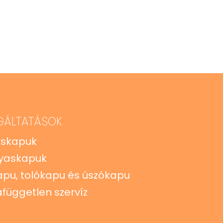
GÁLTATÁSOK
zskapuk
yaskapuk
apu, tolókapu és úszókapu
független szervíz