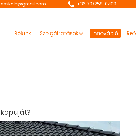
seszkola@gmail.com
+36 70/258-0409
Rólunk
Szolgáltatások
Innováció
Ref
zskapuját?