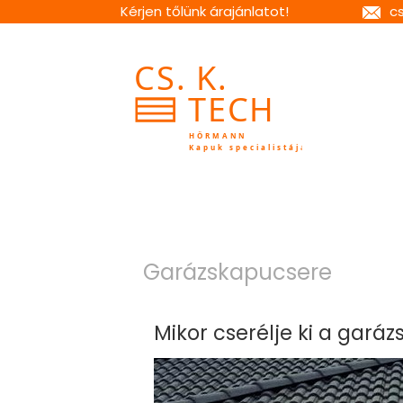
Kérjen tőlünk árajánlatot!
c
Garázskapucsere
Mikor cserélje ki a gará