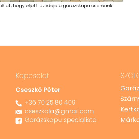
ulhat, hogy eljött az ideje a garázskapu cserének!
Kapcsolat
SZOL
Gará
Cseszkó Péter
Szárn
+36 70 25 80 409
Kertk
cseszkola@gmail.com
Garázskapu specialista
Márka