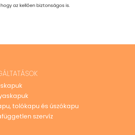
hogy az kellően biztonságos is.
GÁLTATÁSOK
zskapuk
yaskapuk
apu, tolókapu és úszókapu
független szervíz