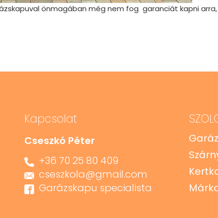
garázskapuval önmagában még nem fog garanciát kapni arra, 
Kapcsolat
SZOL
Gará
Cseszkó Péter
Szárn
+36 70 25 80 409
Kertk
cseszkola@gmail.com
Garázskapu specialista
Márka