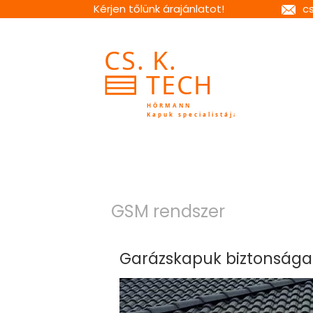
Kérjen tőlünk árajánlatot!
c
GSM rendszer
Garázskapuk biztonsága I