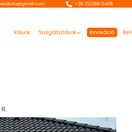
seszkola@gmail.com
+36 70/258-0409
Rólunk
Szolgáltatások
Innováció
Ref
I.