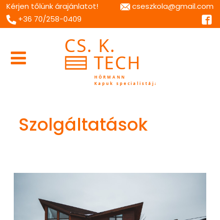
Kérjen tőlünk árajánlatot!
cseszkola@gmail.com
+36 70/258-0409
Szolgáltatások