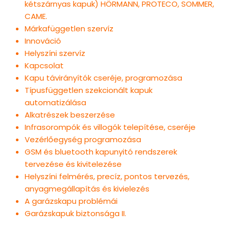
kétszárnyas kapuk) HÖRMANN, PROTECO, SOMMER,
CAME.
Márkafüggetlen szervíz
Innováció
Helyszíni szervíz
Kapcsolat
Kapu távirányítók cseréje, programozása
Típusfüggetlen szekcionált kapuk
automatizálása
Alkatrészek beszerzése
Infrasorompók és villogók telepítése, cseréje
Vezérlőegység programozása
GSM és bluetooth kapunyitó rendszerek
tervezése és kivitelezése
Helyszíni felmérés, precíz, pontos tervezés,
anyagmegállapítás és kivielezés
A garázskapu problémái
Garázskapuk biztonsága II.